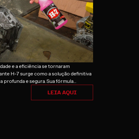
ade e a eficiência se tornaram
ante H-7 surge como a solução definitiva
 profunda e segura. Sua fórmula
 solventes, garante a remoção eficaz das
LEIA AQUI
 sem comprometer a integridade das
ra conhecer um produto…