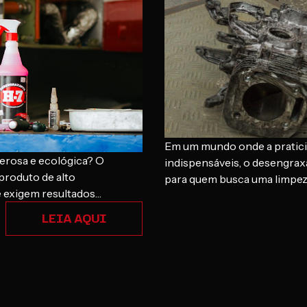
Em um mundo onde a praticid
erosa e ecológica? O
indispensáveis, o desengrax
roduto de alto
para quem busca uma limpeza
e exigem resultados
inovadora, livre de ácidos e
e de água e biodegradável,
sujeiras mais persistentes,
LEIA AQUI
ceis, garantindo a limpeza
superfícies. Prepare-se pa
 história de…