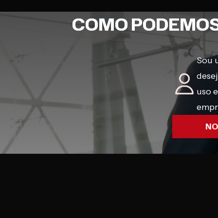
COMO PODEMOS
Sou 
dese
uso 
empr
NO