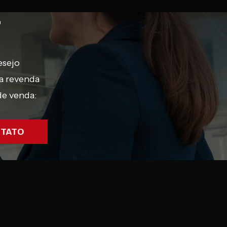
?
esejo
a revenda
de venda:
NTATO