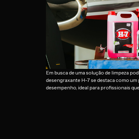
Em busca de uma solução de limpeza pod
desengraxante H-7 se destaca como um p
desempenho, ideal para profissionais qu
impecáveis. Sua fórmula inovadora, à bas
remove com eficácia as sujeiras mais difí
profunda de diversos materiais. Com uma