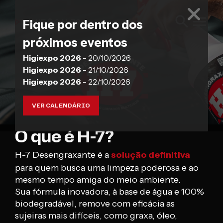
O QUE É O H-7?
Fique por dentro dos
próximos eventos
Higiexpo 2026
- 20/10/2026
Higiexpo 2026
- 21/10/2026
Higiexpo 2026
- 22/10/2026
VER CALENDÁRIO
O que é H-7?
H-7 Desengraxante é a
solução definitiva
para quem busca uma limpeza poderosa e ao
mesmo tempo amiga do meio ambiente.
Sua fórmula inovadora, à base de água e 100%
biodegradável, remove com eficácia as
sujeiras mais difíceis, como graxa, óleo,