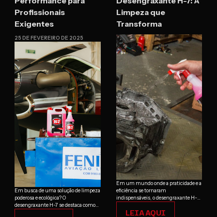
Performance para
Desengraxante H-7: A
Profissionais
Limpeza que
Exigentes
Transforma
25 DE FEVEREIRO DE 2025
Em um mundo onde a praticidade e a
Em busca de uma solução de limpeza
eficiência se tornaram
poderosa e ecológica? O
indispensáveis, o desengraxante H-7
desengraxante H-7 se destaca como
surge como a solução definitiva para
LEIA AQUI
um produto de alto desempenho,
quem busca uma limpeza profunda